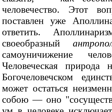
человечество. Этот в
поставлен уже Аполлин
ответить. Аполлинари
своеобразный
антропо
самоуничижение челов
Человеческая природа 
Богочеловечском единст
может остаться неизмен
собою — оно "сосуществ
ум в человеке исключает