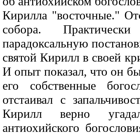
об антиохийском богослов
Кирилла "восточные." От
собора. Практическ
парадоксальную постановк
святой Кирилл в своей кр
И опыт показал, что он б
его собственные богос
отстаивал с запальчиво
Кирилл верно угада
антиохийского богослови