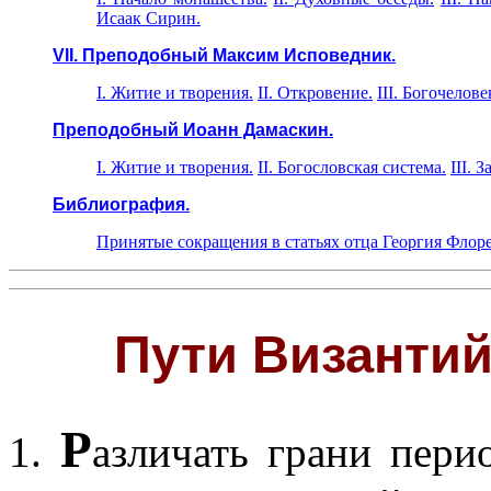
Исаак Сирин.
VII. Преподобный Максим Исповедник.
I. Житие и творения.
II. Откровение.
III. Богочелове
Преподобный Иоанн Дамаскин.
I. Житие и творения.
II. Богословская система.
III. 
Библиография.
Принятые сокращения в статьях отца Георгия Флоре
Пути Византий
Р
1.
азличать грани пери