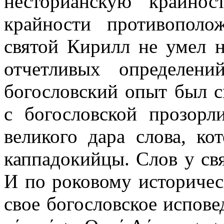
несторианскую крайнос
крайности противопол
святой Кирилл не умел н
отчетливых определен
богословский опыт был 
с богословской прозорл
великого дара слова, ко
каппадокийцы. Слов у свя
И
по роковому историчес
свое богословское испов