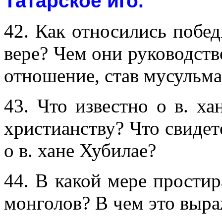
Татарское иго.
42. Как относились побе
вере? Чем они руководств
отношение, став мусульм
43. Что известно о в. х
христианству? Что свидет
о в. хане Хубилае?
44. В какой мере простир
монголов? В чем это выр