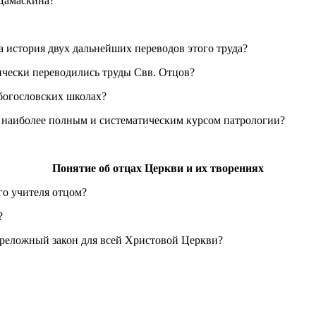
Дамаскина?
а история двух дальнейших переводов этого труда?
тически переводились труды Свв. Отцов?
 богословских школах?
я наиболее полным и систематическим курсом патрологии?
Понятие об отцах Церкви и их творениях
го учителя отцом?
?
епреложный закон для всей Христовой Церкви?