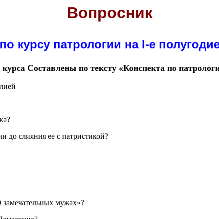
Вопросник
по курсу патрологии на I-е полугоди
 курса Составлены по тексту «Конспекта по патролог
блией
ка?
ии до слияния ее с патристикой?
О замечательных мужах»?