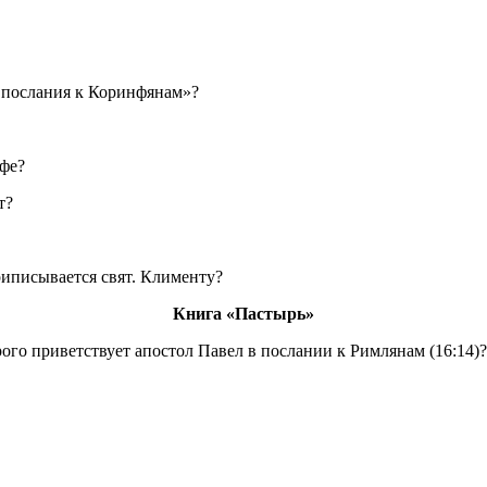
 послания к Корин
ф
янам»?
ф
е?
т?
риписывается свят. Клименту?
Книга «Пастырь»
ого приветствует апостол Павел в послании к Римлянам (16:14)?