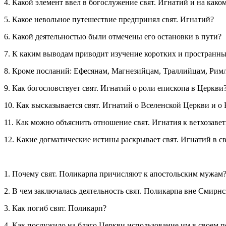
4. Какой элемент ввел в богослужение свят. Игнатий и на како
5. Какое невольное путешествие предпринял свят. Игнатий?
6. Какой деятельностью были отмечены его остановки в пути?
7. К каким выводам приводит изучение коротких и пространны
8. Кроме посланий: Ефесянам, Магнезийцам, Траллийцам, Рим
9. Как богословствует свят. Игнатий о роли епископа в Церкви
10. Как высказывается свят. Игнатий о Вселенской Церкви и о
11. Как можно объяснить отношение свят. Игнатия к ветхозав
12. Какие догматические истины раскрывает свят. Игнатий в 
1. Почему свят. Поликарпа причисляют к апостольским мужам
2. В чем заключалась деятельность свят. Поликарпа вне Смирн
3. Как погиб свят. Поликарп?
4. Как послужило на благо Церкви использование им в своем 