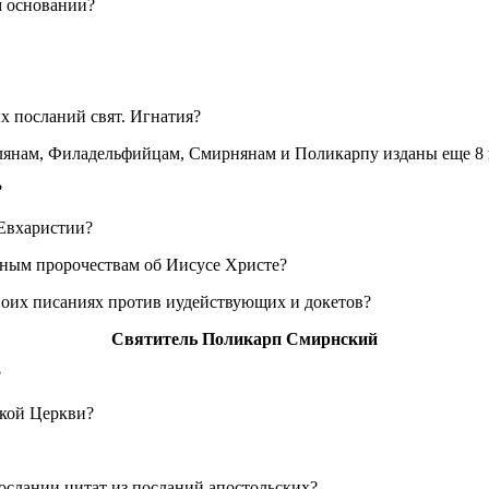
м основании?
х посланий свят. Игнатия?
лянам, Филадельфийцам, Смирнянам и Поликарпу изданы еще 8 п
?
 Евхаристии?
етным пророчествам об Иисусе Христе?
своих писаниях против иудействующих и докетов?
Святитель Поликарп Смирнский
?
ской Церкви?
послании цитат из посланий апостольских?