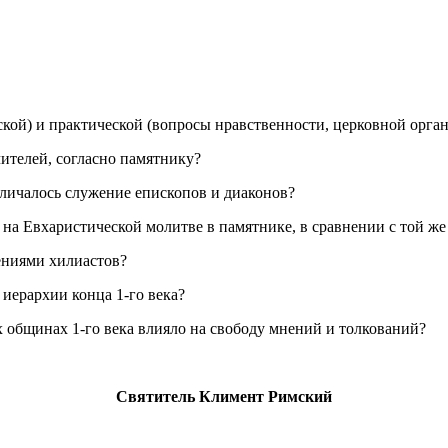
еской) и практической (вопросы нравственности, церковной орг
чителей, согласно памятнику?
тличалось служение епископов и диаконов?
ка на Евхаристической молитве в памятнике, в сравнении с той 
лениями хилиастов?
иерархии конца 1-го века?
х общинах 1-го века влияло на свободу мнений и толкований?
Святитель Климент Римский