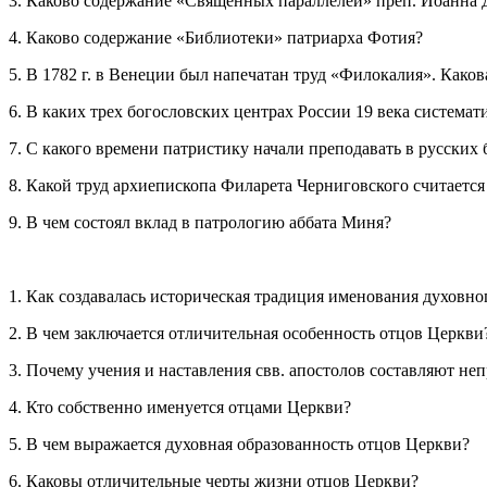
3. Каково содержание «Священных параллелей» преп. Иоанна 
4. Каково содержание «Библиотеки» патриарха Фотия?
5. В 1782 г. в Венеции был напечатан труд «Филокалия». Каков
6. В каких трех богословских центрах России 19 века система
7. С какого времени патристику начали преподавать в русских
8. Какой труд архиепископа Филарета Черниговского считаетс
9. В чем состоял вклад в патрологию аббата Миня?
1. Как создавалась историческая традиция именования духовно
2. В чем заключается отличительная особенность отцов Церкви
3. Почему учения и наставления свв. апостолов составляют н
4. Кто собственно именуется отцами Церкви?
5. В чем выражается духовная образованность отцов Церкви?
6. Каковы отличительные черты жизни отцов Церкви?