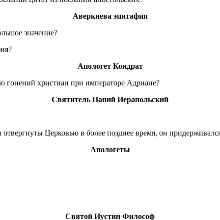
Аверкиева эпитафия
ольшое значение?
фия?
Апологет Кондрат
ию гонений христиан при императоре Адриане?
Святитель Папий Иерапольский
и отвергнуты Церковью в более позднее время, он придерживалс
Апологеты
Святой Иустин Философ