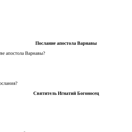
Послание апостола Варнавы
тве апостола Варнавы?
послания?
Святитель Игнатий Богоносец