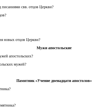
д писаниями свв. отцов Церкви?
цов?
ния новых отцов Церкви?
Мужи апостольские
мужей апостольских?
тольских мужей?
Памятник «Учение двенадцати апостолов»
тника?
амятника?