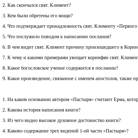
2. Как скончался свят. Климент?
3. Кем были обретены его мощи?
4. Что подтверждает принадлежность свят. Клименту «Первого
5. Что послужило поводом к написанию послания?
6. В чем видит свят. Климент причину произошедшего в Корин
7. К чему и какими примерами увещает корин
ф
ян свят. Климен
8. Какое богословское учение содержится в послании?
9. Какое произведение, связанное с именем апостолов, также п
1. На каком основании автором «Пастыря» считают Ерма, котор
2. Какова история написания книги?
3. Из чего видно высокое духовное достоинство книги?
4. Каково содержание трех видений 1-ой части «Пастыря»?