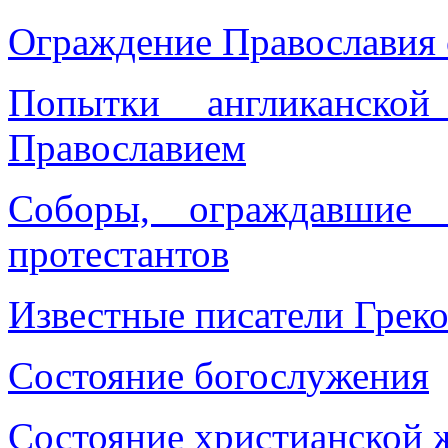
Ограждение Православия 
Попытки англиканско
Православием
Соборы, ограждавшие 
протестантов
Известные писатели Грек
Состояние богосл
у
жения
Состояние христианской 