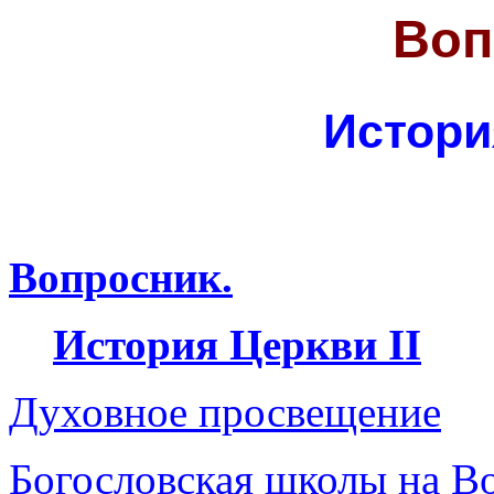
Воп
Истори
Вопросник.
История Церкви II
Д
у
ховное просвещение
Богословская школы на В