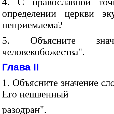
4. С православной то
определении церкви эк
неприемлема?
5. Объясните знач
человекобожества".
Глава II
1. Объясните значение сл
Его нешвенный
разодран".