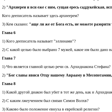
2)
"Архиереи и вси еже с ним, сущая ересь саддукейская, и
Кого дееписатель называет здесь архиеерем?
3) Кем сказано:
"аще ли же от Бога есть, не можете разорити
Глава 6
1) Кого дееписатель называет "эллинами"?
2) С какой целью было выбрано 7 мужей, какое им было дано н
Глава 7
1) Что является главной целью речи св. Архидиакона Стефана?
2)
"Бог славы явися Отцу нашему Аврааму в Месопотамии, 
Глава 8
1) Какой другой диакон был убит в тот же день, как и Архидиа
2) С каким лжеучением был связан Симон Волхв?
3) Каково было положение евнуха в еврейской религии?