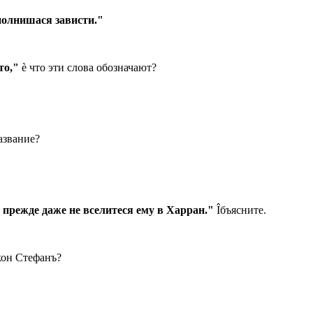
сполнишася зависти."
 то,"
è что эти слова обозначают?
азвание?
прежде даже не вселитеся ему в Харран."
Îбъясните.
кон Стефанъ?