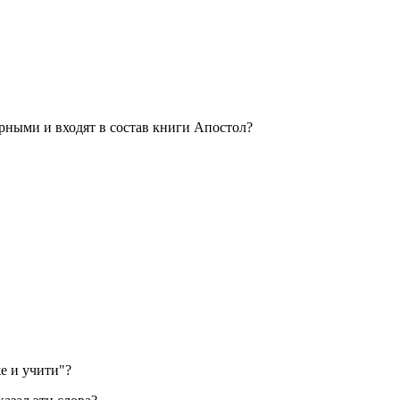
рными и входят в состав книги Апостол?
е и учити"?