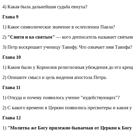
4) Какая была дальнейшая судьба евнуха?
Глава 9
1) Какое символическое значение в ослеплении Павла?
2)
"Снити и ко святым"
— кого дееписатель называет святым
3) Петр воскрешает ученицу Тавифу. Что означает имя Тавифа?
Глава 10
1) Какия были у Корнилия религиозныя убеждения до его кре
2) Опишите смысл и цель видения апостола Петра.
Глава 11
1) Откуда и почему появилось учение "иудействующих"?
2) С какого времени в Церкви появились пресвитеры и какия у
Глава 12
1)
"Молитва же Богу прилежно бываемая от Церкви к Богу 