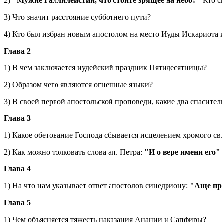
2)
"Мужие Галлилейстии, что стоите зрящее на небо?"
Кто с
3) Что значит расстояние субботнего пути?
4) Кто был избран новым апостолом на место Иуды Искариота 
Глава 2
1) В чем заключается иудейский праздник Пятидесятницы?
2) Образом чего являются огненные языки?
3) В своей первой апостольской проповеди, какие два спасите
Глава 3
1) Какое обетование Господа сбывается исцелением хромого св
2) Как можно толковать слова ап. Петра:
"И о вере имени его"
Глава 4
1) На что нам указывает ответ апостолов синедриону:
"Аще пра
Глава 5
1) Чем объясняется тяжесть наказания Анании и Сапфиры?