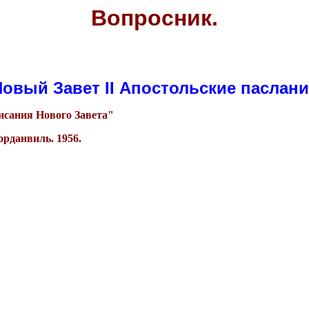
Вопросник.
овый Завет II Апостольские паслан
исания Нового Завета"
орданвиль. 1956.