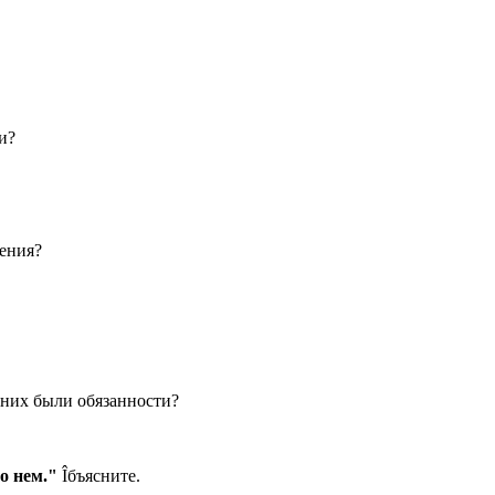
и?
щения?
 них были обязанности?
о нем."
Îбъясните.