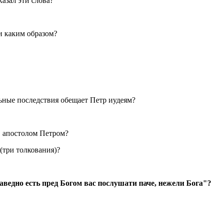
казал эти слова?
и каким образом?
льные последствия обещает Петр иудеям?
. апостолом Петром?
(три толкования)?
ведно есть пред Богом вас послушати паче, нежели Бога"?