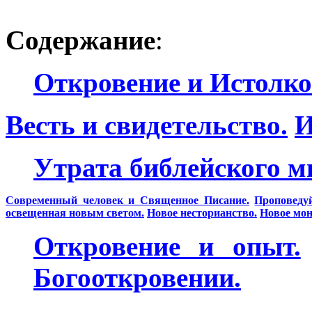
Содержание
:
Откровение и Истолко
Весть и свидетельство.
И
Утрата библейского 
Современный человек и Священное Писание.
Проповеду
освещенная новым светом.
Новое несторианство.
Новое мон
Откровение и опыт.
Богооткровении.