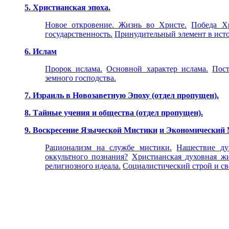
5. Христианская эпоха.
Новое откровение. Жизнь во Христе.
Победа Хр
государственность.
Принудительный элемент в ист
6. Ислам
Пророк ислама.
Основной характер ислама.
Пост
земного господства.
7. Израиль в Новозаветную Эпоху (отдел пропущен).
8. Тайные учения и общества (отдел пропущен).
9. Воскресение Языческой Мистики
и Экономический 
Рационализм на службе мистики.
Нашествие ду
оккультного познания?
Христианская духовная жи
религиозного идеала.
Социалистический строй и св