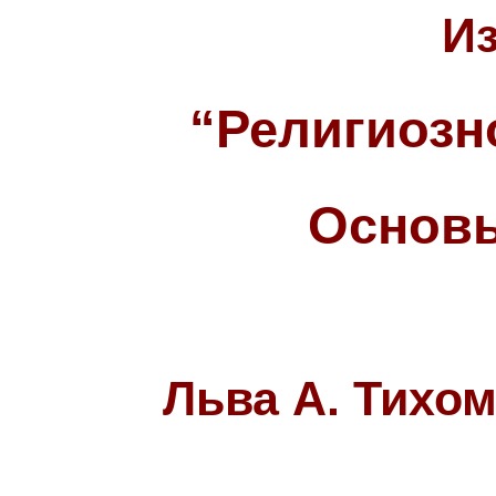
Из
“Религиоз
Основы
Льва А. Тихом