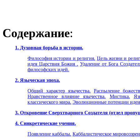
Содержание
:
1. Духовная борьба в истории.
Философия истории и религия.
Цель жизни и религ
идея Царствия Божия .
Удаление от Бога Создател
философских идей.
2. Языческая эпоха.
Общий характер язычества.
Распыление божеств
Нравственное влияние язычества.
Мистика.
Яз
классического мира.
Эволюционные потенции идеи 
3. Откровение Сверхтварного Создателя (отдел пропу
4. Синкретические учения.
Появление каббалы.
Каббалистическое мировоззрен