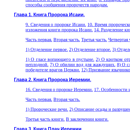
способы сообщения пророчеств народам.
Глава 1. Книга Пророка Исаии.
9. Сведения о пророке Исаии.
10. Время пророческ
изложения книги пророка Исаии.
14. Разделение к
Часть первая.
Вторая часть.
Третья часть.
Четвертая 
1) Отделение первое.
2) Отделение второе.
3) Отдел
1) О гласе вопиющего в пустыне.
2) О кротком от
неплодной.
7) О обилии вод для жаждущих.
8) О с
победителе врагов Церкви.
12)
Призвание язычнико
Глава 2. Книга Пророка Иеремии.
16. Сведения о пророке Иеремии.
17. Особенности 
Часть первая.
Вторая часть.
1) Пророческие речи.
2) Описание осады и разруше
Третья часть книги.
В заключении книги.
Глава 3. Книга Плач Иеремии.