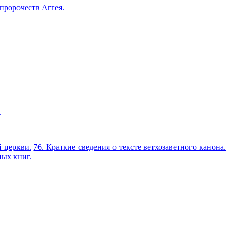
пророчеств Аггея.
.
й церкви.
76. Краткие свeдeния о тексте ветхозаветного канона.
ных книг.