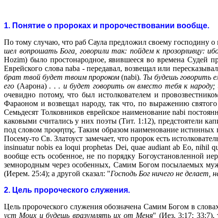
1. Понятие о пророках и пророчествовании вообще.
По тому случаю, что раб Саула предложил своему господину о
шел вопрошать Бога, говорили так: пойдем к прозорливцу: и
Hozim) было простонародное, явившееся во времена Судей пр
Еврейского слова naba - передавал, возвещал или пересказыв
брат твой будет твоим пророком
(nabi)
. Ты будешь говорить 
его
(Аарона)
. . . и будет говорить он вместо тебя к народу
очевидно потому, что был истолкователем и провозвестнико
Фараоном и возвещал народу, так что, по выражению святого
Семьдесят Толковников еврейское наименование nabi постоян
каковыми считались у них поэты (Тит. 1:12), предстоятели капи
под словом π
ροφητης. Т
аким образом наименование истинных п
Посему-то Св. Златоуст замечает, что пророк есть истолковате
insinuatur nobis ea loqui prophetas Dei, quae audiant ab Eo, nih
вообще есть особенное, не по порядку Богоустановленной и
земнородным через особенных, Самим Богом посылаемых муже
(Иерем. 25:4); а другой сказал: "
Господь Бог ничего не делает,
2. Цель пророческого служения.
Цель пророческого служения обозначена Самим Богом в словах
уст Моих и будешь вразумлять их от Меня
" (Иез. 3:17; 33: