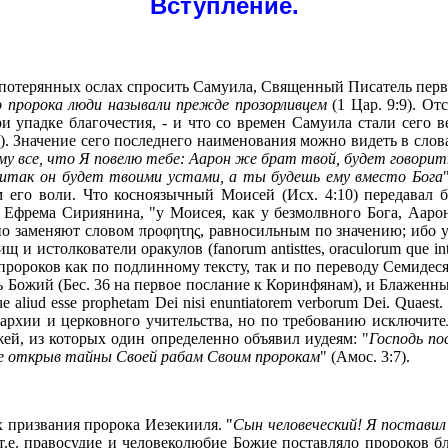
Вступление.
 потерянных ослах спросить Самуила, Священный Писатель перв
бо пророка люди называли прежде прозорливцем
(1 Цар. 9:9). О
и упадке благочестия, - и что со времен Самуила стали сего в
ал). Значение сего последнего наименования можно видеть в сл
ему все, что Я повелю тебе: Аарон же брат твой, будет говори
; итак он будет твоими устами, а ты будешь ему вместо Бога
м его воли. Что косноязычный Моисей (Исх. 4:10) передавал б
 Ефрема Сириянина, "у Моисея, как у безмолвного Бога, Аарон
но заменяют словом π
ροφητης, р
авносильным по значению; ибо у
щ и истолкователи оракулов (fanorum antisttes, oraculorum que in
ророков как по подлинному тексту, так и по переводу Семидеся
ль Божий (Беc. 36 на первое послание к Коринфянам), и Блаженны
il que aliud esse prophetam Dei nisi enuntiatorem verborum Dei. Q
ерархии и церковного учительства, но по требованию исключит
й, из которых один определенно объявил иудеям: "
Господь по
 не открыв тайны Своей рабам Своим пророкам
" (Амос. 3:7).
 призвания пророка Иезекииля. "
Сын человеческий! Я поставил
7), т.е. правосудие и человеколюбие Божие поставляло пророков