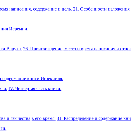
ремя написания, содержание и цель.
21. Особенности изложения 
ания Иеремии.
ги Варуха.
26. Происхождение, место и время написания и отно
 и содержание книги Иезекииля.
иги.
IV. Четвертая часть книги.
тва и язычества
в его время.
31. Распределение и содержание кн
иги.