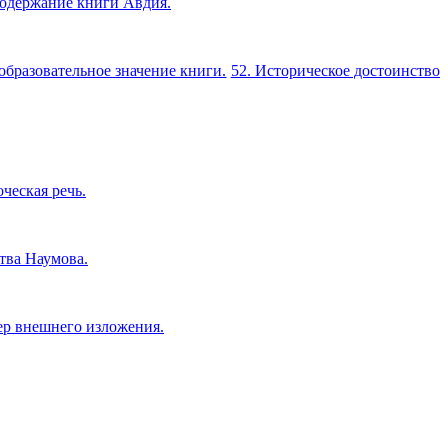
Содержание книги Авдия.
образовательное значение книги.
52. Историческое достоинство
оческая речь.
тва Наумова.
ер внешнего изложения.