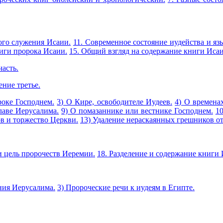
ого служения Исаии.
11. Современное состояние иудейства и яз
ниги пророка Исаии.
15. Общий взгляд на содержание книги Исаи
часть.
ение третье.
роке Господнем.
3) О Кире, освободителе Иудеев.
4) О времена
лаве Иерусалима.
9) О помазаннике или вестнике Господнем.
1
в и торжество Церкви.
13) Удаление нераскаянных грешников от
и цель пророчеств Иеремии.
18. Разделение и содержание книги
ния Иерусалима.
3) Пророческие речи к иудеям в Египте.