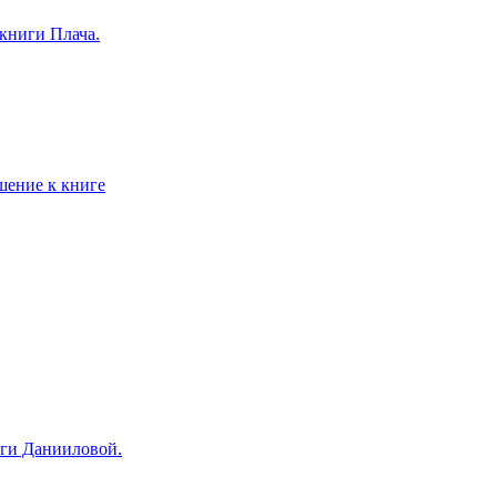
книги Плача.
шение к книге
иги Данииловой.