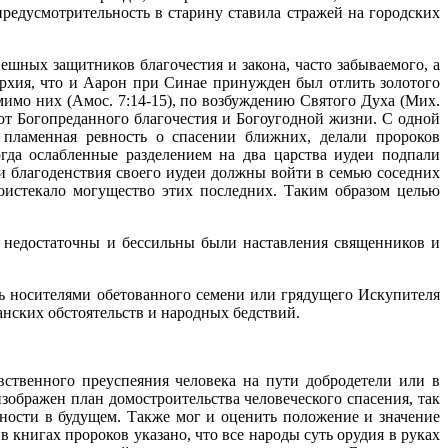
редусмотрительность в старину ставила стражей на городских
шных защитников благочестия и закона, часто забываемого, а
архия, что и Аарон при Синае принужден был отлить золотого
омимо них (Амос. 7:14-15), по возбуждению Святого Духа (Мих.
т Богопреданного благочестия и Богоугодной жизни. С одной
 пламенная ревность о спасении ближних, делали пророков
да ослабленные разделением на два царства иудеи подпали
и благоденствия своего иудеи должны войти в семью соседних
оистекало могущество этих последних. Таким образом целью
да недостаточны и бессильны были наставления священников и
ть носителями обетованного семени или грядущего Искупителя
анских обстоятельств и народных бедствий.
вственного преуспеяния человека на пути добродетели или в
изображен план домостроительства человеческого спасения, так
нности в будущем. Также мог и оценить положение и значение
 книгах пророков указано, что все народы суть орудия в руках