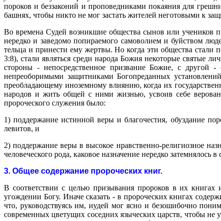
пороков и беззаконий и проповедниками покаяния для грешни
башнях, чтобы никто не мог застать жителей неготовыми к защ
Во времена Судей возникшие общества сынов или учеников пр
нередко и заведомо попираемого самоволием и буйством люде
тельца и принести ему жертвы. Но когда эти общества стали п
3:8), стали являться среди
народа Божия некоторые святые лич
стороны - непосредственное призвание Божие, с другой -
непреоборимыми защитниками Богопреданных установлений в
преобладающему иноземному влиянию, когда их государственн
народов и жить общей с ними жизнью, усвоив себе верован
пророческого служения было:
1) поддержание истинной веры и благочестия, обуздание пор
левитов, и
2) поддержание веры в высокое нравственно-религиозное наз
человеческого рода, каковое назначение нередко затемнялось в
3. Общее содержание пророческих книг.
В соответствии с целью призывания пророков в их книгах и
угождении Богу. Иначе сказать - в пророческих книгах содерж
что, руководствуясь им, иудей мог ясно и безошибочно пони
современных цветущих соседних языческих царств, чтобы не ув