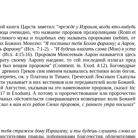
ой книги Царств заметил: "
прежде у Израиля, когда кто-нибудь
тсюда очевидно, что название пророков прозорливцами (Roim et
еликого мужа и подобных ему называть пророками (nebiim, от
овах Божиих Моисею:
"Я поставил тебя Богом фараону; а Аарон,
ть фараону
" (Исх. 7:1-2). -
"И будешь влагать слова
(Мои)
в уста
" (Исх. 4:15-16). Пророком Моисеевым Аарон называется здесь
рату своему Аарону наедине, то сей последний излагал пред
 был вещим пророком" (Comment. in. Exod. 4:12). Богомудрые
 древних Греков сим именем назывались вестники воли богов,
terpretes, см. у Платона in Timaeo; Греческий Лексикон Скапулы
ти указывает в них вестников или передавателей воли Божией.
й Августин, указывая на это наменование пророков, сказал: hic
uaest. 17 in Exodum). A потому и пророчествование или пророчество
ельных обстоятельств совершающееся возвещение воли Божией
слал к вам всех рабов Своих пророков, с раннего утра посылал
"
 тебя стражем дому Израилеву, и ты будешь слушать слово из
 блюстителями правды, поборниками благочестия, обличителями