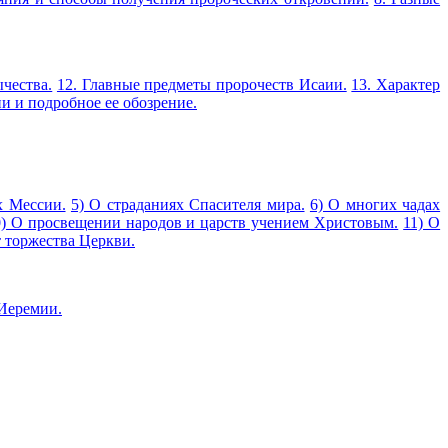
ычества.
12. Главные предметы пророчеств Исаии.
13. Характер
и и подробное ее обозрение.
х Мессии.
5) О страданиях Спасителя мира.
6) О многих чадах
0) О просвещении народов и царств учением Христовым.
11) О
 торжества Церкви.
 Иеремии.