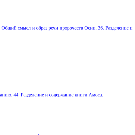
. Общий смысл и образ речи пророчеств Осии.
36. Разделение и
ванию.
44. Разделение и содержание книги Амоса.