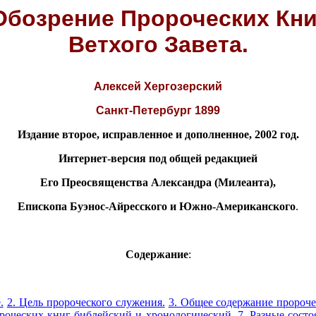
Обозрение Пророческих Кни
Ветхого Завета.
Алексей Хергозерский
Санкт-Петербург 1899
Издание второе, исправленное и дополненное, 2002 год.
Интернет-версия под общей редакцией
Его Преосвященства Александра (Милеанта),
Епископа Буэнос-Айресского и Южно-Американского
.
Содержание
:
.
2. Цель пророческого служения.
3. Общее содержание пророче
ороческих книг библейский и хронологический.
7.
Разные состо