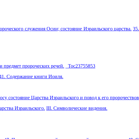
ророческого служения Осии; состояние Израильского царства.
35
и предмет пророческих речей.
_Toc23755853
41. Содержание книги Иоиля.
осу состояние Царства Израильского и повод к его пророчество
царства Израильского.
III. С
и
мволические видения.