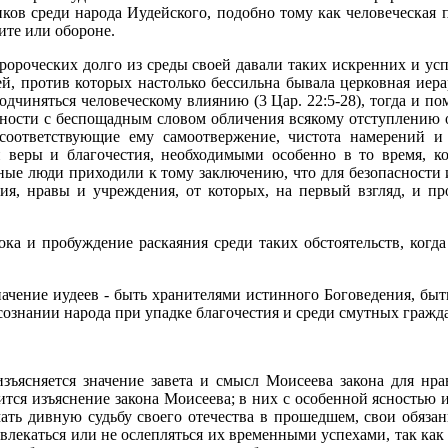
ков среди народа Иудейского, подобно тому как человеческая п
ите или обороне.
ороческих долго из среды своей давали таких искренних и успе
й, против которых настолько бессильна бывала церковная иер
одчиняться человеческому влиянию (3 Цар. 22:5-28), тогда и п
ности с беспощадным словом обличения всякому отступлению о
 соответствующие ему самоотвержение, чистота намерений и
еры и благочестия, необходимыми особенно в то время, ког
ые люди приходили к тому заключению, что для безопасности 
ия, нравы и учреждения, от которых, на первый взгляд, и пр
ока и пробуждение раскаяния среди таких обстоятельств, ког
начение иудеев - быть хранителями истинного Боговедения, бы
 сознании народа при упадке благочестия и среди смутных гражд
зъясняется значение завета и смысл Моисеева закона для нра
ится изъяснение закона Моисеева; в них с особенной ясностью 
мать дивную судьбу своего отечества в прошедшем, свои обяза
лекаться или не ослепляться их временными успехами, так как в