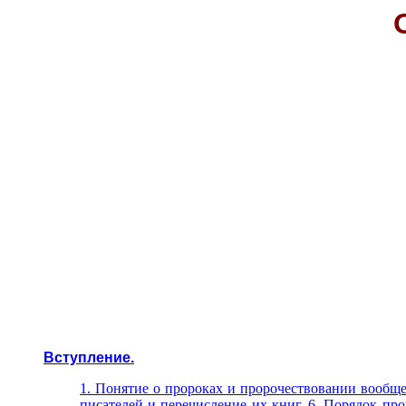
Вступление.
1. Понятие о пророках и пророчествовании вообще
писателей и перечисление их книг.
6. Порядок пр