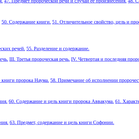
я.
47. Предмет пророческой речи и случай ее произнесения.
48. 
.
50. Содержание книги.
51. Отличительное свойство, цель и про
ских речей.
55. Разделение и содержание.
ечь.
III. Третья пророческая речь.
IV. Четвертая и последняя прор
 книги пророка Наума.
58. Примечание об исполнении пророчес
ния.
60. Содержание и цель книги пророка Аввакума.
61. Характ
ния.
63. Предмет, содержание и цель книги Софонии.