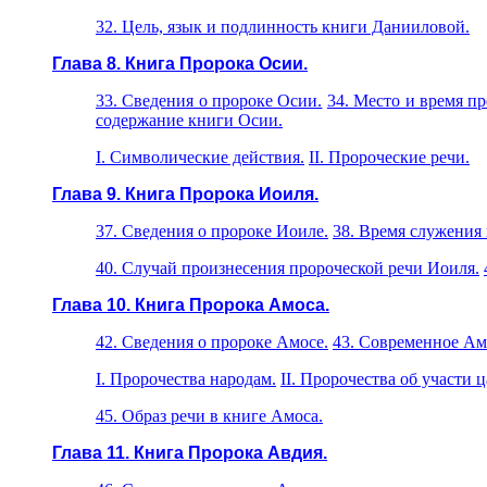
32. Цель, язык и подлинность книги Данииловой.
Глава 8. Книга Пророка Осии.
33. Свeдeния о пророке Осии.
34. Место и время п
содержание книги Осии.
I. С
и
мволические действия.
II. Пророческие речи.
Глава 9. Книга Пророка Иоиля.
37. Сведения о пророке Иоиле.
38. Время служения 
40. Случай произнесения пророческой речи Иоиля.
Глава 10. Книга Пророка Амоса.
42. Сведения о пророке Амосе.
43. Современное Ам
I. Пророчества народам.
II. Пророчества об участи 
45. Образ речи в книге Амоса.
Глава 11. Книга Пророка Авдия.