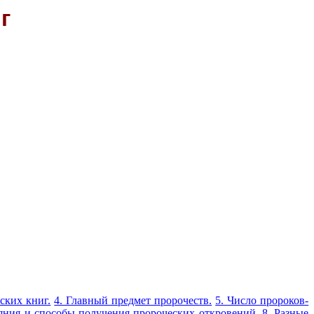
г
ских книг.
4. Главный предмет пророчеств.
5. Число пророков-
яния и способы получения пророческих откровений.
8. Разные