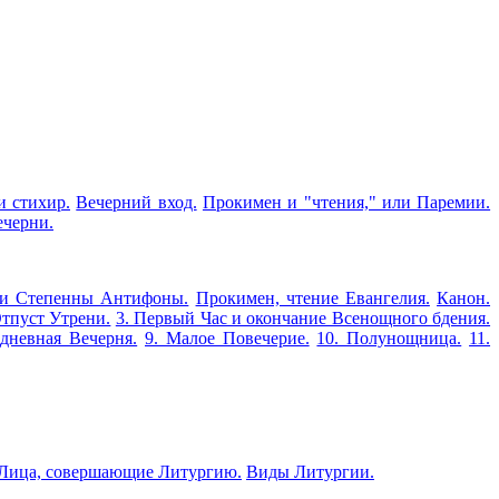
и стихир.
Вечерний вход.
Прокимен и "чтения," или Паремии.
ечерни.
 и Степенны Антифоны.
Прокимен, чтение Евангелия.
Канон.
тпуст Утрени.
3. Первый Час и окончание Всенощного бдения.
едневная Вечерня.
9. Малое Повечерие.
10. Полунощница.
11.
Лица, совершающие Литургию.
Виды Литургии.