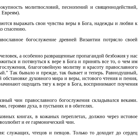
вокупность молитвословий, песнопений и священнодействий,
 Евреям).
аются выражать свои чувства веры в Бога, надежды и любви к
ко спасению.
вославное богослужение древней Византии потрясло своей
человек, а особенно развращенные пропагандой безбожия у нас
житься и потянуться к вере в Бога и принять все то, о чем им
огослужения, благоговейную молитву и красоту православного
ый." Так бывало и прежде, так бывает и теперь. Равнодушный,
 обстановке духовного мира и веры, истового чтения и пения,
начинают ощущать тягу к вере в Бога, воспринимают поучения
разный чин православного богослужения складывался веками.
, героями духа, в пустынях и в обителях.
овных книгах, в кожаных переплетах, должно через истовое
 возлюбит и ее гармонический чин.
я: служащих, чтецов и певцов. Только то доходит до сердец