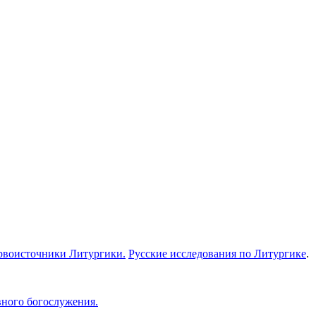
рвоисточники Литургики.
Русские исследования по Литургике
.
вного богослужения.