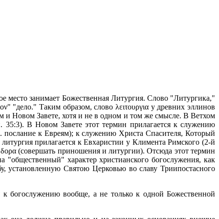
ое место занимает Божественная Литургия. Слово "Литургика,"
ον" "д
ело." Таким образом, слово λ
ειτουργια у
древних эллинов
м и Новом Завете, хотя и не в одном и том же смысле. В Ветхом
. 35:3). В Новом Завете этот термин прилагается к служению
. послание к Евреям); к служению Христа Спасителя, Который
 литургия прилагается к Евхаристии у Климента Римского (2-й
 δορα (с
овершать приношения и литургии). Отсюда этот термин
а "общественный" характер христианского богослужения, как
бу, установленную Святою Церковью во славу Триипостасного
я к богослужению вообще, а не только к одной Божественной