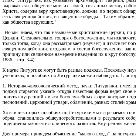
Итак, "Литургика, как указывает архимандрит Гавриил, ра
выражаться в обществе многих людей, связанных между собою
Христа, содержа веру христианскую, должна, во первых обнар
есть священнодействия, и священные обряды... Таким образом
как общества верующих."
"Но мы знаем, что так называемые христианские церкви, по
Церкви. Следовательно, говоря о богослужении, мы исключит
только тогда, когда она рассматривает (изучает) и изъясняет 
священном действии, входящем в состав богослужения; равн
причину или священное
намерение введения их в круг богослу
1886 г. стр. 3-4).
К науке Литургике могут быть разные подходы. Поскольку наук
учебниках, в пособиях по Литургике можно наблюдать: 1. исто
1. Историко-археологический метод науки Литургики, имеет 
подход старается указать откуда известная форма ведет свое
понять внутренний смысл богослужебных форм, которые подт
песнопений, церковной утвари, облачений, разных стилей храмо
Хотя в некоторых пособиях по Литургике мы встречаемся со в
обряд, становились общеупотребительными в результате соб
подчинены законам исторического развития. Внутренняя жизнь
Для примера приведем объяснение "малого входа" на литургии