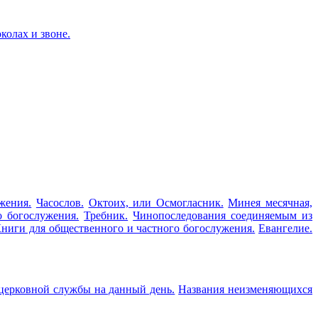
колах и звоне.
жения.
Часослов.
Октоих, или Осмогласник.
Минея месячная,
о богослужения.
Требник.
Чинопоследования соединяемым из
ниги для общественного и частного богослужения.
Евангелие.
церковной службы на данный день.
Названия неизменяющихся