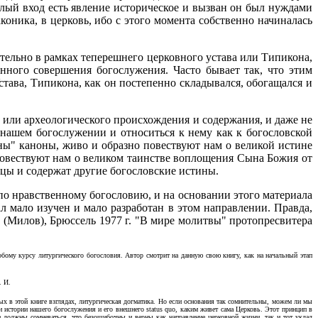
алый вход есть явление историческое и вызван он был нуждами
оника, в церковь, ибо с этого момента собственно начиналась
тельно в рамках теперешнего церковного устава или Типикона,
нного совершения богослужения. Часто бывает так, что этим
става, Типикона, как он постепенно складывался, обогащался и
о или археологического происхождения и содержания, и даже не
нашем богослужении и относиться к нему как к богословской
ы" каноны, живо и образно повествуют нам о великой истине
овествуют нам о великом таинстве воплощения Сына Божия от
цы и содержат другие богословские истины.
 по нравственному богословию, и на основании этого материала
мало изучен и мало разработан в этом направлении. Правда,
(Милов), Брюссель 1977 г. "В мире молитвы" протопресвитера
обому курсу литургического богословия. Автор смотрит на данную свою книгу, как на начальный этап
. И.
х в этой книге взглядах, литургическая догматика. Но если основания так сомнительны
,
можем ли мы
истории нашего богослужения и его внешнего status quo, каким живет сама Церковь. Этот принцип в
не должны сомневаться, что безошибочны и верны как направление церковной жизни, так и тот уклад