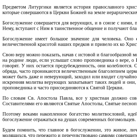
Предметом Литургики является история православного хрис
которые совершаются в Церкви Божией на земле иерархическим
Богослужение совершается для верующих, и в союзе с ними, 
Нему, вступают с Ним в таинственное общение и получают бл
Богослужение имеет большое значение для человека. Оно
величественной красотой наших предков и привело их ко Христ
Свою веру можно показать, начав с истовой и благообразной 
на родине люди, если услышат слово проповедника о вере, о Б
говорят. У них остается предубежденность, они колеблются.
обряда, часто проникаются величественным благолепием церко
может быть даже и неверующий, заходил или входит случайно 
искренняя молитва верующих захватывает таких людей и они,
проповедника и часто присоединяются к Святой Церкви.
По словам Св. Апостола Павла, все у христиан должно сове
Составителями его являются Святые Апостолы, Святые песноп
Поэтому веками накопленное богатство молитвословий, иде
богослужение отражаться на душах современных богомольцев. 
Будем помнить, что главное в богослужении, это живое, ли
молящихся, что пережито и перечувствовано самими совершит