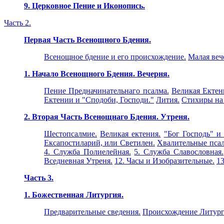
9. Церковное Пение и Иконопись.
Часть 2.
Первая Часть Всенощного Бдения.
Всенощное бдение и его происхождение.
Малая веч
1. Начало Всенощного Бдения. Вечерня.
Пение Предначинательнаго псалма.
Великая Ектен
Ектении и "Сподоби, Господи."
Лития.
Стихиры на
2. Вторая Часть Всенощнаго Бдения. Утреня.
Шестопсалмие.
Великая ектения.
"Бог Господь" и
Ексапостиларий, или Светилен.
Хвалительные пса
4. Служба Полиелейная.
5. Служба Славословная.
Вседневная Утреня.
12. Часы и Изобразительные.
1
Часть 3.
1. Божественная Литургия.
Предварительные сведения.
Происхождение Литург