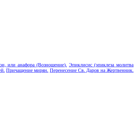
он, или анафора (Возношение).
Эпиклисис (эпиклеза молитва
ей.
Причащение мирян.
Перенесение Св. Даров на Жертвенник.