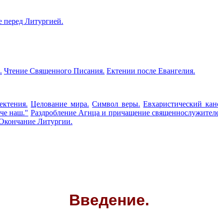
 перед Литургией.
.
Чтение Священного Писания.
Ектении после Евангелия.
ектения.
Целование мира.
Символ веры.
Евхаристический кан
че наш."
Раздробление Агнца и причащение священнослужител
Окончание Литургии.
Введение.