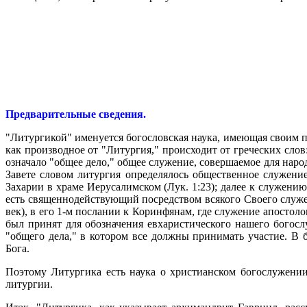
Предварительные сведения.
"Литургикой" именуется богословская наука, имеющая своим п
как производное от "Литургия," происходит от греческих слов:
означало "общее дело," общее служение, совершаемое для народ
Завете словом литургия определялось общественное служение
Захарии в храме Иерусалимском (Лук. 1:23); далее к служен
есть священнодействующий посредством всякого Своего служен
век), в его 1-м послании к Коринфянам, где служение апостоло
был принят для обозначения евхаристического нашего богос
"общего дела," в котором все должны принимать участие. В 
Бога.
Поэтому Литургика есть наука о христианском богослужении
литургии.