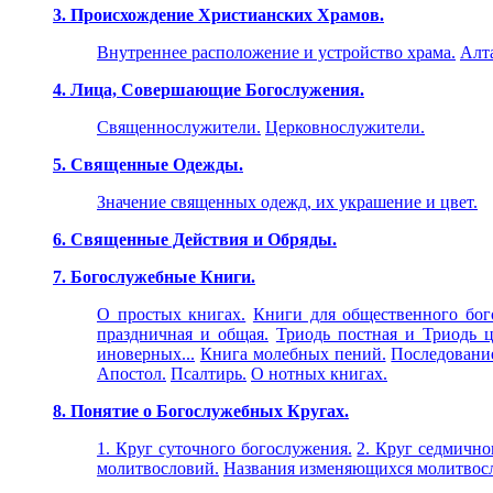
3. Происхождение Христианских Храмов.
Внутреннее расположение и устройство храма.
Алт
4. Лица, Совершающие Богослужения.
Священнослужители.
Церковнослужители.
5. Священные Одежды.
Значение священных одежд, их украшение и цвет.
6. Священные Действия и Обряды.
7. Богослужебные Книги.
О простых книгах.
Книги для общественного бог
праздничная и общая.
Триодь постная и Триодь ц
иноверных...
Книга молебных пений.
Последовани
Апостол.
Псалтирь.
О нотных книгах.
8. Понятие о Богослужебных Кругах.
1. Круг суточного богослужения.
2. Круг седмично
молитвословий.
Названия изменяющихся молитвос