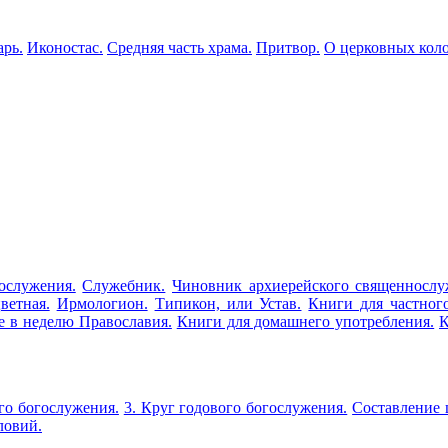
арь.
Иконостас.
Средняя часть храма.
Притвор.
О церковных коло
ослужения.
Служебник.
Чиновник архиерейского священнослу
ветная.
Ирмологион.
Типикон, или Устав.
Книги для частног
е в неделю Православия.
Книги для домашнего употребления.
К
го богослужения.
3. Круг годового богослужения.
Составление 
ловий.