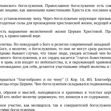
тианского богослужения. Православное богослужение есть со
и лицами, как законными наместниками Христа (см. послание к
по установленному чину. Через богослужение верующие призыв
агодатные силы для прохождения христианской жизни, ведущей 
 есть выражение молитвенной жизни Церкви Христовой. Пра
у, к православной вере.
молитвы. Но неведущий о Боге и религии современный западный 
оге, о молитве, о богослужении, то они не могут сразу располо
 Однако бывают случаи, что такие люди, увидев истовый чин б
вного богослужения, и их сердец касается "глагол божественн
в храм, или входит из любопытства, и, в окружающей храмовой
 неожиданно для себя, делаются участниками общей молитвы и 
ршаться "благообразно и по чину" (1 Кор. 14, 40). Благооб
исцы-отцы Церкви. Чин богослужения складывался подвижниками
й, образов и мыслей, находящихся и хранимых в толстых церк
И кто любит молитву церковную, тот, вникнув в ее содержание,
чное участие, как молящихся, так и совершителей богослужени
елями богослужения.