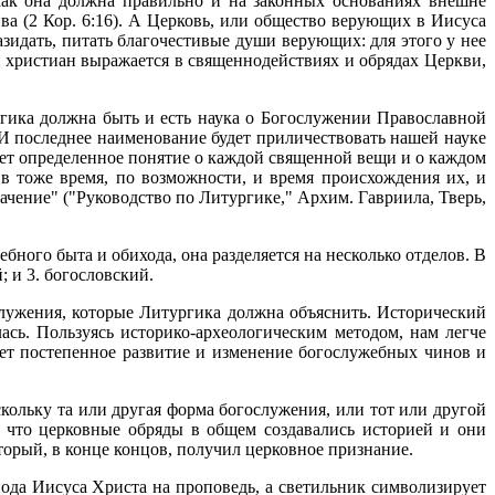
как она должна правильно и на законных основаниях внешне
а (2 Кор. 6:16). А Церковь, или общество верующих в Иисуса
зидать, питать благочестивые души верующих: для этого у нее
я христиан выражается в священнодействиях и обрядах Церкви,
гика должна быть и есть наука о Богослужении Православной
И последнее наименование будет приличествовать нашей науке
 дает определенное понятие о каждой священной вещи и о каждом
в тоже время, по возможности, и время происхождения их, и
ачение" ("Руководство по Литургике," Архим. Гавриила, Тверь,
ного быта и обихода, она разделяется на несколько отделов. В
 и 3. богословский.
служения, которые Литургика должна объяснить. Исторический
лась. Пользуясь историко-археологическим методом, нам легче
ет постепенное развитие и изменение богослужебных чинов и
кольку та или другая форма богослужения, или тот или другой
, что церковные обряды в общем создавались историей и они
торый, в конце концов, получил церковное признание.
пода Иисуса Христа на проповедь, а светильник символизирует