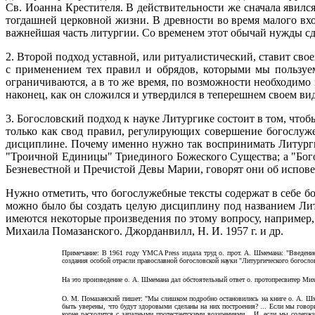
Св. Иоанна Крестителя. В действительности же сначала явилс
тогдашней церковной жизни. В древности во время малого вхо
важнейшая часть литургии. Со временем этот обычай нужды сд
2. Второй подход уставной, или ритуалистический, ставит св
с применением тех правил и обрядов, которыми мы пользуем
ограничиваются, а в то же время, по возможности необходимо 
наконец, как он сложился и утвердился в теперешнем своем вид
3. Богословский подход к науке Литургике состоит в том, что
только как свод правил, регулирующих совершение богослуж
дисциплине. Почему именно нужно так воспринимать Литурги
"Троичной Единицы" Триединого Божеского Существа; а "Бог
Безневестной и Пречистой Девы Марии, говорят они об испов
Нужно отметить, что богослужебные тексты содержат в себе бо
можно было бы создать целую дисциплину под названием Лит
имеются некоторые произведения по этому вопросу, например
Михаила Помазанского. Джорданвилл, Н. И. 1957 г. и др.
Примечание: В 1961 году YMCA Press издала труд о. прот. А. Шмемана: "Введение
создания особой
отрасли православной богословской науки "Литургического богосло
На это произведение о. А. Шмемана дал обстоятельный ответ о. протопресвитер Мих
О. М. Помазанский пишет: "Мы слишком подробно остановились на книге о. А. Шмем
быть уверены, что будут здоровыми сделаны на них построения? ... Если мы гово
корне расходится с западными протестантскими воззрениями... И, если мы содерж