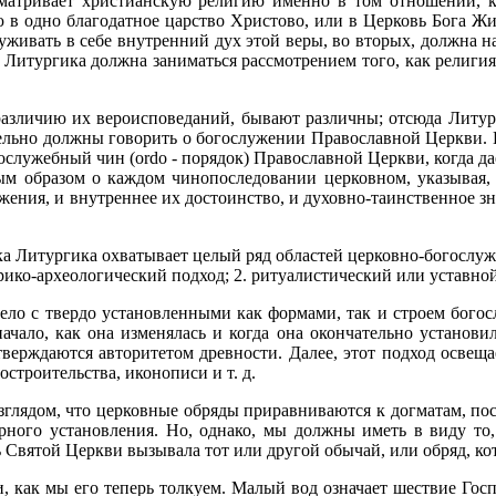
ссматривает христианскую религию именно в том отношении, 
 в одно благодатное царство Христово, или в Церковь Бога Жив
уживать в себе внутренний дух этой веры, во вторых, должна на
, Литургика должна заниматься рассмотрением того, как религи
 различию их вероисповеданий, бывают различны; отсюда Литур
ельно должны говорить о богослужении Православной Церкви. 
богослужебный чин (ordo - порядок) Православной Церкви, когда
ым образом о каждом чинопоследовании церковном, указывая, 
жения, и внутреннее их достоинство, и духовно-таинственное зн
а Литургика охватывает целый ряд областей церковно-богослужеб
рико-археологический подход; 2. ритуалистический или уставной;
дело с твердо установленными как формами, так и строем бого
 начало, как она изменялась и когда она окончательно установи
верждаются авторитетом древности. Далее, этот подход освеща
строительства, иконописи и т. д.
зглядом, что церковные обряды приравниваются к догматам, пос
орного установления. Но, однако, мы должны иметь в виду то
 Святой Церкви вызывала тот или другой обычай, или обряд, ко
, как мы его теперь толкуем. Малый вод означает шествие Гос