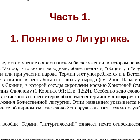
Часть 1.
1.
Понятие о Литургике.
редметом учение о христианском богослужении, в котором перв
 "λ
ειτοσ," ч
то значит народный, общественный, "общий"; и "ε
ργ
а или при участии народа. Термин этот употребляется и в Ветхо
 в скинии в честь Бога и на пользу народа (см. 2 кн. Паралип
ию в Скинии, в которой сосуды окроплены кровию Христовой (см
ия ближнему (1 Коринф. 9:1; Евр. 12:24). Особенно ясно слово
в, епископов и пресвитеров обозначается термином π
ροσφεριν τα
лужения Божественной литургии. Этим названием указывается н
более обширном смысле слово λ
ειτουργια о
значает всякую служ
 вообще. Термин "литургический" означает нечто относящеес