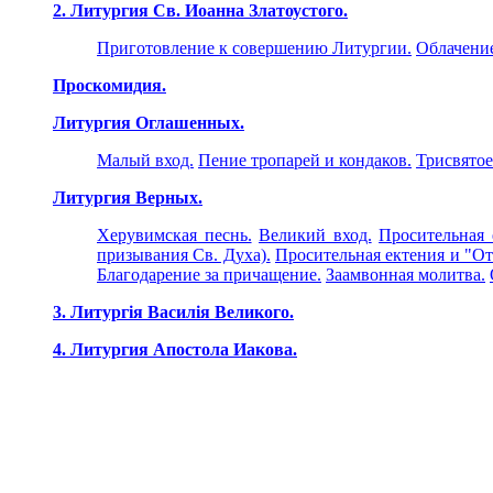
2. Литургия Св. Иоанна Златоустого.
Приготовление к совершению Литургии.
Облачение
Проскомидия.
Литургия Оглашенных.
Малый вход.
Пение тропарей и кондаков.
Трисвятое
Литургия Верных.
Херувимская песнь.
Великий вход.
Просительная 
призывания Св. Духа).
Просительная ектения и "От
Благодарение за причащение.
Заамвонная молитва.
3. Литургiя Василiя Великого.
4. Литургия Апостола Иакова.