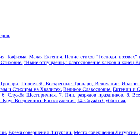
ерня.
ия.
Кафизма.
Малая Ектения.
Пение стихов "Господи, воззвах" 
 Стиховне.
"Ныне отпущаеши," благословение хлебов и конец В
 Тропари.
Полиелей, Воскресные Тропари, Величание.
Ипакои
лмы и Стихиры на Хвалитех.
Великое Славословие.
Ектении и О
6. Служба Шестиричная.
7. Пять разрядов праздников.
8. Вс
3. Круг Вседневного Богослужения.
14. Служба Субботняя.
ии.
Время совершения Литургии.
Место совершения Литургии.