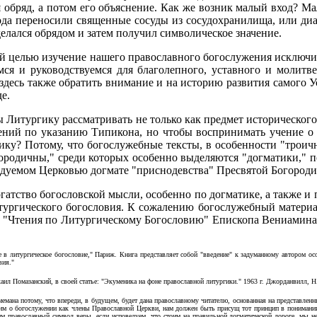
я обряд, а потом его объяснение. Как же возник малый вход? М
да переносили священные сосуды из сосудохранилища, или диак
елался обрядом и затем получил символическое значение.
оей целью изучение нашего православного богослужения исключи
ся и руководствуемся для благолепного, уставного и молитве
здесь также обратить внимание и на историю развития самого У
е.
бы Литургику рассматривать не только как предмет историческог
ений по указанию Типикона, но чтобы воспринимать учение о 
ку? Потому, что богослужебные тексты, в особенности "троичн
ородичны," среди которых особенно выделяются "догматики," п
едуемом Церковью догмате "приснодевства" Пресвятой Богороди
гатство богословской мысли, особенно по догматике, а также и
ургического богословия. К сожалению богослужебный материал 
, "Чтения по Литургическому Богословию" Епископа Вениамина 
 в литургическое богословие," Париж. Книга представляет собой "введение" к задуманному автором ос
вия."
аил Помазанский, в своей статье: "Экуменика на фоне православной литургики." 1963 г. Джорданвилл, Н
ана потому, что впереди, в будущем, будет дана православному читателю, основанная на представленны
рим о богослужении как члены Православной Церкви, нам должен быть присущ тот принцип в понимании 
им православный символ веры, если исповедуем, что стоим на правильной догматической дороге, мы 