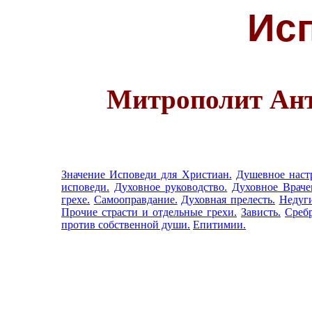
Ис
Митрополит Ант
Значение Исповеди для Христиан.
Душевное наст
исповеди.
Духовное руководство.
Духовное Враче
грехе.
Самооправдание.
Духовная прелесть.
Недуги
Прочие страсти и отдельные грехи.
Зависть.
Среб
против собственной души.
Епитимии.