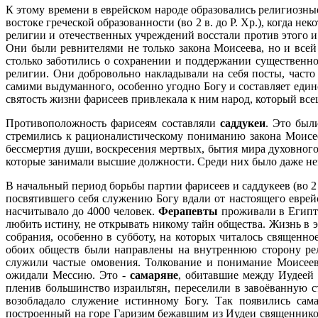
К этому времени в еврейском народе образовались религиозн
востоке греческой образованности (во 2 в. до Р. Хр.), когда н
религии и отечественных учреждений восстали против этого 
Они были ревнителями не только закона Моисеева, но и всей 
столько заботились о сохранении и поддержании существенно
религии. Они добровольно накладывали на себя посты, часто
самими выдуманного, особенно угодно Богу и составляет един
святость жизни фарисеев привлекала к ним народ, который вс
Противоположность фарисеям составляли
саддукеи
. Это был
стремились к рационалистическому пониманию закона Моисее
бессмертия души, воскресения мертвых, бытия мира духовного
которые занимали высшие должности. Среди них было даже н
В начальный период борьбы партии фарисеев и саддукеев (во 2
посвятившего себя служению Богу вдали от настоящего еврей
насчитывало до 4000 человек.
Ферапевты
проживали в Египте
любить истину, не открывать никому тайн общества. Жизнь в 
собрания, особенно в субботу, на которых читалось священн
обоих обществ были направлены на внутреннюю сторону рел
служили частые омовения. Толкование и понимание Моисеев
ожидали Мессию. Это -
самаряне
, обитавшие между Иудеей и
пленив большинство израильтян, переселили в завоёванную с
возобладало служение истинному Богу. Так появились сам
построенный на горе Гаризим бежавшим из Иудеи священником