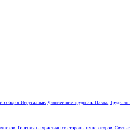
й собор в Иерусалиме.
Дальнейшие труды ап. Павла.
Труды ап.
ычников.
Гонения на христиан со стороны императоров.
Святые