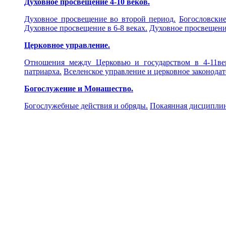
Духовное просвещение 4-10 веков.
Духовное просвещение во второй период.
Богословские
Духовное просвещение в 6-8 веках.
Духовное просвещение
Церковное управление.
Отношения между Церковью и государством в 4-11ве
патриарха.
Вселенское управление и церковное законодат
Богослужение и Монашество.
Богослужебные действия и обряды.
Покаянная дисциплин