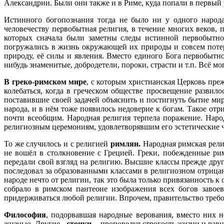
Александрии. Были они также и в Риме, куда попали в первый
Истинного богопознания тогда не было ни у одного народ
человечеству первобытная религия, в течение многих веков, 
которых сначала были заметны следы истинной первобытно
погружались в жизнь окружающей их природы и совсем поте
природу, её силы и явления. Вместо единого Бога первобытн
нибудь знаменитые, добродетели, пороки, страсти и т.п. Всё мо
В греко-римском мире
, с которым христианская Церковь пре
колебаться, когда в греческом обществе просвещение развил
поставившие своей задачей объяснить и постигнуть бытие ми
народа, и в нём тоже появилось недоверие к богам. Такое отр
почти всеобщим. Народная религия терпела поражение. Наро
религиозным церемониям, удовлетворявшим его эстетические ч
То же случилось
и с религией
римлян.
Народная римская религ
не вошёл в столкновение с Грецией. Греки, побежденные р
передали свой взгляд на религию. Высшие классы прежде друг
последовал за образованными классами в религиозном отрицан
народе нечто от религии, так
это была только привязанность к
собрало в римском пантеоне изображения всех богов завое
придерживаться любой религии. Впрочем, правительство требов
Философия
, подорвавшая народные верования, вместо них 
жизнью. Другие -
стоики
, - проповедуя строгость жизни и рав