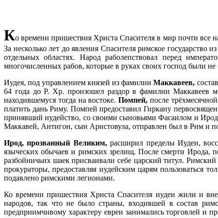
К
о времени пришествия Христа Спасителя в мир почти все н
За несколько лет до явления Спасителя римское государство 
отдельных областях. Народ раболепствовал перед импера
многочисленных рабов, которые в руках своих господ были не 
Иудея, под управлением князей из фамилии
Маккавеев,
состав
64 года до Р. Хр. произошел раздор в фамилии Маккавеев 
находившемуся тогда на востоке.
Помпей,
после трёхмесячной 
платить дань Риму. Помпей предоставил Гиркану первосвящен
принявший иудейство, со своими сыновьями Фасаилом и Иродом
Маккавей, Антигон, сын Аристовула, отправлен был в Рим и по
Ирод, прозванный Великим,
расширил пределы Иудеи, восс
языческих обычаев и римских зрелищ. После смерти Ирода, 
разбойничьих шаек присваивали себе царский титул. Римский
прокураторы, предоставляя иудейским царям пользоваться то
подавлено римскими легионами.
Ко времени пришествия Христа Спасителя иудеи жили и вне
народов, так что не было страны, входившей в состав рим
предприимчивому характеру евреи занимались торговлей и пр