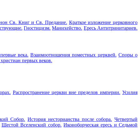
нон Св. Книг и Св. Предание.
Краткое изложение церковного
ствующие.
Гностицизм.
Манихейство.
Ересь Антитринитариев.
первые века.
Взаимоотношения поместных церквей.
Споры о
 христиан первых веков.
орах.
Распространение церкви вне пределов империи.
Усилия
кий Собор.
История несторианства после собора.
Четвертый
Шестой Вселенский собор.
Иконоборческая ересь и Седьмой