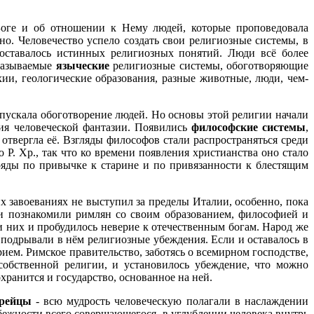
Боге и об отношении к Нему людей, которые проповедовала
но. Человечество успело создать свои религиозные системы, в
оставалось истинных религиозных понятий. Люди всё более
называемые
языческие
религиозные системы, обоготворяющие
ии, геологические образования, разные животные, люди, чем-
опускала обоготворение людей. Но основы этой религии начали
ния человеческой фантазии. Появились
философские системы
,
твергла её. Взгляды философов стали распространяться среди
 Р. Хр.
,
так что ко времени появления христианства оно стало
ряды по привычке к старине и по привязанности к блестящим
их завоеваниях не выступил за пределы Италии, особенно, пока
 познакомили римлян со своим образованием, философией и
и них и пробудилось неверие к отечественным богам. Народ же
 подрывали в нём религиозные убеждения. Если и оставалось в
ем. Римское правительство, заботясь о всемирном господстве,
собственной религии, и установилось убеждение, что можно
хранится и государство, основанное на ней.
урейцы
- всю мудрость человеческую полагали в наслаждении
збежности всего совершающегося, в углублении человека внутрь