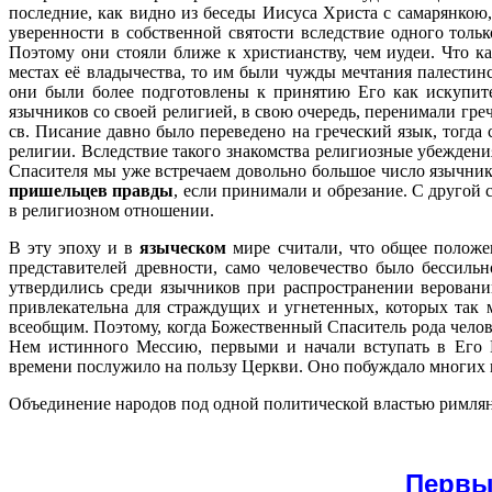
последние, как видно из беседы Иисуса Христа с самарянкою
уверенности в собственной святости вследствие одного толь
Поэтому они стояли ближе к христианству, чем иудеи. Что к
местах её владычества, то им были чужды мечтания палестин
они были более подготовлены к принятию Его как искупите
язычников со своей религией, в свою очередь, перенимали гр
св. Писание давно было переведено на греческий язык, тогд
религии. Вследствие такого знакомства религиозные убежден
Спасителя мы уже встречаем довольно большое число язычни
пришельцев правды
, если принимали и обрезание. С другой 
в религиозном отношении.
В эту эпоху и в
языческом
мире считали, что общее положе
представителей древности, само человечество было бессиль
утвердились среди язычников при
распространении веровани
привлекательна для страждущих и угнетенных, которых так
всеобщим. Поэтому, когда Божественный Спаситель рода челов
Нем истинного Мессию, первыми и начали вступать в Его Ц
времени послужило на пользу Церкви. Оно побуждало многих и
Объединение народов под одной политической властью римлян
Первы