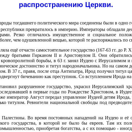
распространению Церкви.
ароды тогдашнего политического мира соединены были в одно г
из республики превратилось в империю. Императоры обладали де
торами. Резко отличалось имущественное и социальное пол
более, чем одушевленной вещью, которой те распоряжались по с
ляла ещё отчасти самостоятельное государство (167-63 гг. до Р.
между братьями Гирканом II и Аристовулом II. Они обратилис
кровопролитной борьбы, в 63 г. занял Иудею с Иерусалимом и 
ническое достоинство и титул народоначальника. Но на самом 
. В 37 г., правя, после отца Антипатра, Ирод получил титул 
двергнут бичеванию как преступник. Со вступлением Ирода на п
тановил разрушенное государство, украсил Иерусалимский хра
последовавшей в первые годы по Рождестве Христовом, в Иудее
 же император Август передал управление Иудеей детям Ирода, 
лько титулом. Ревнители национальной свободы под предводит
 Палестины. Во время постоянных нападений на Иудею и её о
ского государства, в которой не было бы евреев. Там их пол
омышленностью, приобретая богатства, а с их помощью - иногд