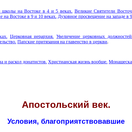
 школы на Востоке в 4 и 5 веках.
Великие Святители Восточ
 на Востоке в 9 и 10 веках.
Духовное просвещение на западе в 9
ках.
Церковная иерархия.
Увеличение церковных должностей
ельство.
Папские притязания на главенство в церкви
.
а и раскол донатистов.
Христианская жизнь вообще.
Монашеская
Апостольский век
.
Условия, благоприятствовавшие