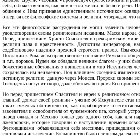
себя; о божественном, высшем в этой жизни не было и речи.
П
общение с Ним признавал единственным источником освящени
отвергая все философские системы и религии, утверждал, что 
Все эти философские рассуждения не могли заменить челов
удовлетворения своим религиозным исканиям. Масса народа 
Перед пришествием Христа Спасителя в греко-римском мире 
религии пала и нравственность. Деспотизм императоров, н
содействовало падению прежней строгости нравов. Языческ
Послании к Римлянам нравственное состояние Римского обществ
и т.п. пороков. Иудеи же обладали великим благом - у них 
божественные обетования о пришествии в мир Искупителя чело
сохранялась им неизменно. Под влиянием соседних языческих
истинную религию, данную через Моисея. Пророки своими воз
Господень наступит скоро, даже обозначали время Его пришест
Но перед пришествием Спасителя и евреи в религиозном отно
главный догмат своей религии - учение об Искупителе стал 
таких тяжелых обстоятельств, как порабощение то египтяна
завоевателя и освободителя от чужеземного ига, который устр
народ ожидал и Мессию только для одного себя, как для н
лжепророки, которые говорили о наступлении времени осво
бунтовщиками, объявлявшими себя мессиями, пришедшими ос
составляли исключение. Большинство было слишком далеко от 