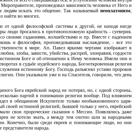
Мироправителе, проповедовал зависимость человека от Него и
ом людям искать это общение. Так называемый
неоплатонизм
,
но найти во многих.
и от одной философской системы к другой, не находя нигде
ры люди бросались в противоположную крайность - суеверия.
со своими гаданиями, волшебствами и пр. Вместе с падением
кошь и философия, проповедовавшая наслаждение, - все это
ственности в мире. Ап. Павел яркими чертами изображает в
юбия, злобы, зависти, убийства, распрей, злонравия, гордости
 истинном Боге и об отношении к Нему человека. Имели они и
воротах в судьбе иудейского народа, Богооткровенная религия
служения истинному Богу. Господь разъяснял устами пророков
игии. Они указывали уже и на Спасителя, говорили, что день
ного Бога еврейский народ не потерял, но, с одной стороны,
 несколько партий в понимании религии вообще. Под влиянием
видел в обещанном Искупителе только необыкновенного царя-
дый своей истинной религией, бывшей только у него, еврейский
мали свои пророческие сказания о Мессии. Появлялись даже
реи не хотели знать, а между тем охотно шли за народными
ин. Конечно, были среди евреев и понимающие люди, но они
 представители народа.