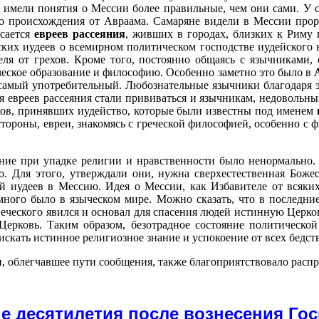
, имели понятия о Мессии более правильные
,
чем они сами. У с
ко происхождения от Авраама. Самаряне видели в Мессии прор
асается
евреев рассеяния
, живших в городах, близких к Риму
ских иудеев о всемирном политическом господстве иудейского 
ля от грехов. Кроме того, постоянно общаясь с язычниками,
еческое образование и философию. Особенно заметно это было в
а самый употребительный. Любознательные язычники благодаря 
ия евреев рассеяния стали прививаться и язычникам, недоволь
ков, принявших иудейство, которые были известны под именем
стороны, евреи, знакомясь с греческой философией, особенно с
ние при упадке религии и нравственности было ненормально.
но. Для этого, утверждали они, нужна сверхестественная Бо
й иудеев в Мессию. Идея о Мессии, как Избавителе от всяки
 много было в языческом мире. Можно сказать, что в последн
еческого явился и основал для спасения людей истинную Церковь
ерковь. Таким образом, безотрадное состояние политической
скать истинное религиозное знание и успокоение от всех бедств
, облегчавшее пути сообщения, также благоприятствовало расп
е десятилетия
после вознесения Гос