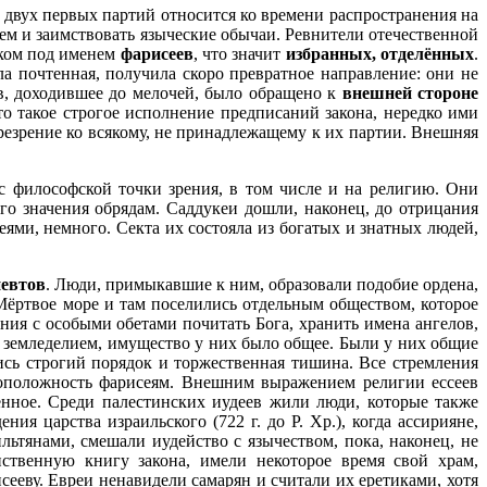
 двух первых партий относится ко времени распространения на
с тем и заимствовать языческие обычаи. Ревнители отечественной
нком под именем
фарисеев
, что значит
избранных, отделённых
.
ла почтенная, получила скоро превратное направление: они не
ев, доходившее до мелочей, было обращено к
внешней стороне
о такое строгое исполнение предписаний закона, нередко ими
резрение ко всякому, не принадлежащему к их партии. Внешняя
 с философской точки зрения, в том числе и на религию. Они
о значения обрядам. Саддукеи дошли, наконец, до отрицания
ями, немного. Секта их состояла из богатых и знатных людей,
евтов
. Люди, примыкавшие к ним, образовали подобие ордена,
Мёртвое море и там поселились отдельным обществом, которое
ия с особыми обетами почитать Бога, хранить имена ангелов,
ь земледелием, имущество у них было общее. Были у них общие
ись строгий порядок и торжественная тишина. Все стремления
оположность фарисеям. Внешним выражением религии ессеев
нное. Среди палестинских иудеев жили люди, которые также
я царства израильского (722 г. до Р. Хр.), когда ассирияне,
ьтянами, смешали иудейство с язычеством, пока, наконец, не
ственную книгу закона, имели некоторое время свой храм,
еву. Евреи ненавидели самарян и считали их еретиками, хотя