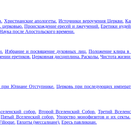
в.
Христианские апологеты.
Источники вероучения Церкви.
Ка
. церковью.
Происхождение ересей и лжеучений.
Еретики иудей
Наука после Апостольского времени.
и.
Избрание и посвящение духовных лиц.
Положение клира в 
ении еретиков.
Церковная дисциплина. Расколы.
Чистота жизни
 при Юлиане Отступнике.
Церковь при последующих императ
селенский собор.
Второй Вселенский Собор.
Третий Вселенс
Пятый Вселенский собор.
Упорство монофизитов и их секты.
Filioque.
Евхиты (мессалиане).
Ересь павликиан.