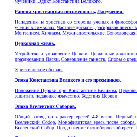
мученики.
Эдикт Константина Великого.
Ранняя христианская письменность,
Лжеучения.
Нападения на христиан со стороны ученых и философо
учения в символах.
Частные догматы, раскрывавшиеся св
Монтанизм.
Хилиазм.
Мужи апостольские.
Богословская 
Церковная жизнь.
Устройство и управление Церкви.
Церковные должност
праздновании Пасхи.
Совершение таинств.
Споры о крещ
Христианские обычаи.
Эпоха Константина Великого
и его преемников.
Положение Церкви при Константине Великом.
Церковь
защитить падающее язычество.
Бедствия Церкви.
Эпоха Вселенских Соборов.
Общий взгляд на характер ересей 4-8 веков.
Первый в
Вселенский Собор.
Монофизитская ересь после собора.
Вселенский Собор.
Продолжение иконоборческой ереси.