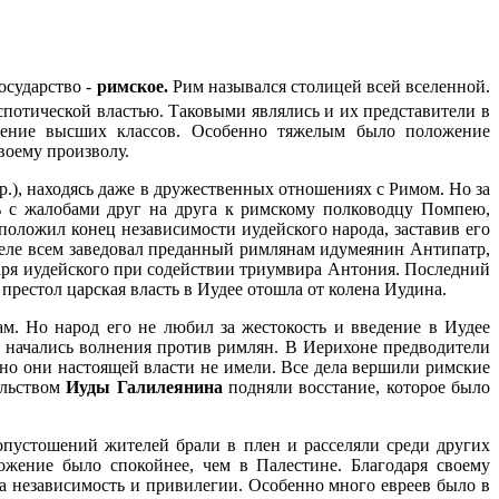
осударство -
римское.
Рим назывался столицей всей вселенной.
спотической властью. Таковыми являлись и их представители в
ожение высших классов. Особенно тяжелым было положение
воему произволу.
 Хр.), находясь даже в дружественных отношениях с Римом. Но за
ь с жалобами друг на друга к римскому полководцу Помпею,
положил конец независимости иудейского народа, заставив его
деле всем заведовал преданный римлянам идумеянин Антипатр,
царя иудейского при содействии триумвира Антония. Последний
рестол царская власть в Иудее отошла от колена Иудина.
м. Но народ его не любил за жестокость и введение в Иудее
 начались волнения против римлян. В Иерихоне предводители
но они настоящей власти не имели. Все дела вершили римские
ельством
Иуды Галилеянина
подняли восстание, которое было
пустошений жителей брали в плен и расселяли среди других
ожение было спокойнее, чем в Палестине. Благодаря своему
а независимость и привилегии. Особенно много евреев было в