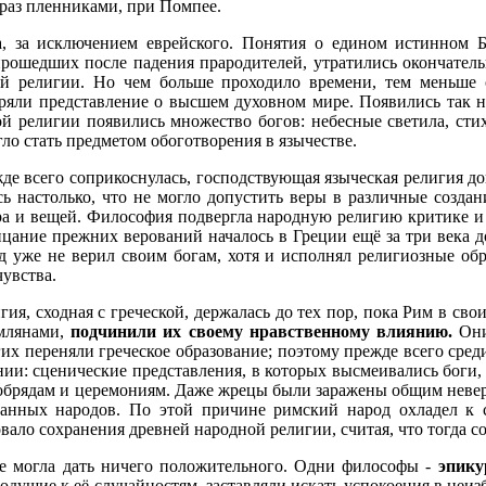
 раз пленниками, при Помпее.
а, за исключением еврейского. Понятия о едином истинном 
прошедших после падения прародителей, утратились окончатель
й религии. Но чем больше проходило времени, тем меньше 
ряли представление о высшем духовном мире. Появились так 
ой религии появились множество богов: небесные светила, стих
гло стать предметом обоготворения в язычестве.
жде всего соприкоснулась, господствующая языческая религия д
ось настолько, что не могло допустить веры в различные созда
ра и вещей. Философия подвергла народную религию критике и о
ицание прежних верований началось в Греции ещё за три века до
д уже не верил своим богам, хотя и исполнял религиозные об
увства.
ия, сходная с греческой, держалась до тех пор, пока Рим в сво
имлянами,
подчинили их своему нравственному влиянию.
Они
их переняли греческое образование; поэтому прежде всего сред
ии: сценические представления, в которых высмеивались боги,
 обрядам и церемониям. Даже жрецы были заражены общим невери
ванных народов. По этой причине римский народ охладел к 
ало сохранения древней народной религии, считая, что тогда со
не могла дать ничего положительного. Одни философы -
эпик
нодушие к её случайностям, заставляли искать успокоения в неи