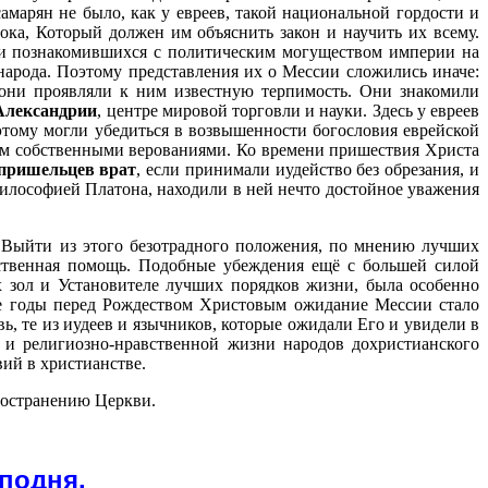
амарян не было, как у евреев, такой национальной гордости и
ока, Который должен им объяснить закон и научить их всему.
 и познакомившихся с политическим могуществом империи на
народа. Поэтому представления их о Мессии сложились иначе:
 они проявляли к ним известную терпимость. Они знакомили
Александрии
, центре мировой торговли и науки. Здесь у евреев
этому могли убедиться в возвышенности богословия еврейской
ным собственными верованиями. Ко времени
пришествия Христа
пришельцев
врат
, если принимали иудейство без обрезания, и
 философией Платона, находили в ней нечто достойное уважения
 Выйти из этого безотрадного положения, по мнению лучших
жественная помощь. Подобные убеждения ещё с большей силой
х зол и Установителе лучших порядков жизни, была особенно
ие годы перед Рождеством Христовым ожидание Мессии стало
, те из иудеев и язычников, которые ожидали Его и увидели в
 и религиозно-нравственной жизни народов дохристианского
ий в христианстве.
ространению Церкви.
подня.