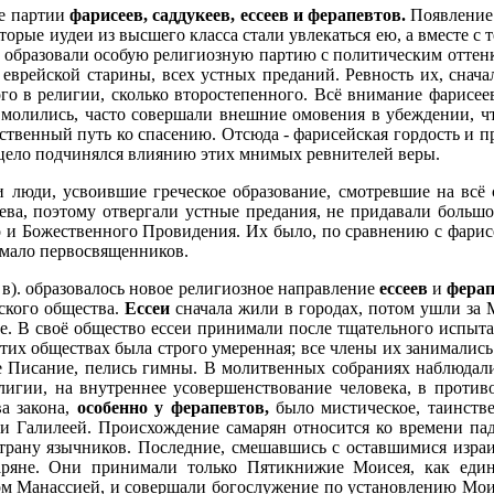
ые партии
фарисеев, саддукеев, ессеев и ферапевтов.
Появление
екоторые иудеи из высшего класса стали увлекаться ею, а вместе 
и образовали особую религиозную партию с политическим отте
еврейской старины, всех устных преданий. Ревность их, снача
го в религии, сколько второстепенного. Всё внимание фарисе
 молились, часто совершали внешние омовения в убеждении, чт
ственный путь ко спасению. Отсюда - фарисейская гордость и п
ецело подчинялся влиянию этих мнимых ревнителей веры.
и люди, усвоившие греческое образование, смотревшие на всё
ва, поэтому отвергали устные предания, не придавали большог
 и Божественного Провидения. Их было, по сравнению с фарисе
емало первосвященников.
 в). образовалось новое религиозное направление
ессеев
и
ферап
ского общества.
Ессеи
сначала жили в городах, потом ушли за 
. В своё общество ессеи принимали после тщательного испытан
этих обществах была строго умеренная; все члены их занималис
ое Писание, пелись гимны. В молитвенных собраниях наблюдал
игии, на внутреннее усовершенствование человека,
в против
а закона,
особенно у ферапевтов,
было мистическое, таинстве
 Галилеей. Происхождение самарян относится ко времени падени
трану язычников. Последние, смешавшись с оставшимися израил
аряне. Они принимали только Пятикнижие Моисея, как един
 Манассией, и совершали богослужение по установлению Моисе