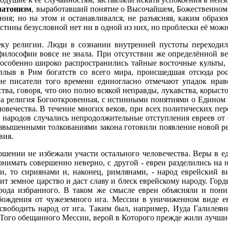
латонизм
, выработавший понятие о Высочайшем, Божественном 
я; но на этом и останавливался, не разъясняя, каким образ
истины безусловной нет ни в одной из них, но проблески её мож
еку религии. Люди в сознании внутренней пустоты переходил
философии вовсе не знала. При отсутствии же определённой ве
особенно широко распространились тайные восточные культы, 
аплыв в Рим богатств со всего мира, происшедшая отсюда рос
ие писатели того времени единогласно отмечают упадок нрав
а, говоря, что оно полно всякой неправды, лукавства, корыстол
была религия Богооткровенная, с истинными понятиями о Едином
вечества. В течение многих веков, при всех политических пере
 народов случались непродолжительные отступления евреев от 
вышенными толкованиями закона готовили появление новой рел
вия.
шении не избежали участи остального человечества. Веры в еди
понимать совершенно неверно, с другой - евреи разделились на
ми, то сириянами и, наконец, римлянами, - народ еврейский 
оит земное царство и даст славу и блеск еврейскому народу. Гор
арода избранного. В таком же смысле евреи объясняли и пони
бождения от чужеземного ига. Мессии в уничиженном виде ев
вободить народ от ига. Таким был, например, Иуда Галилеян
Того обещанного Мессии, верой в Которого прежде жили лучшие