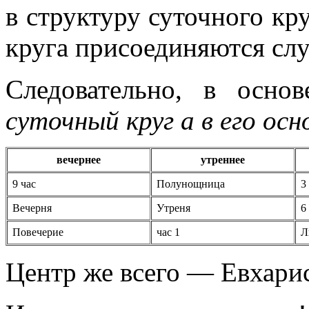
в структуру суточного кр
круга присоединяются сл
Следовательно, в осно
суточный круг а в его ос
вечернее
утреннее
9 час
Полунощница
3
Вечерня
Утреня
6
Повечерие
час 1
Л
Центр же всего — Евхари