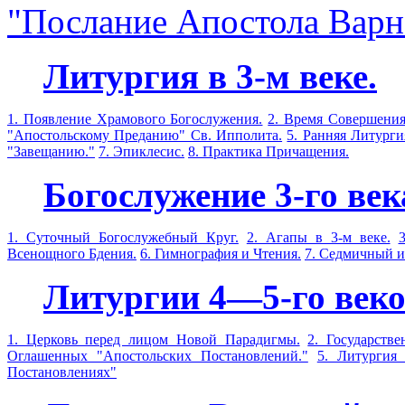
"Послание Апостола Варн
Литургия в 3-м веке.
1. Появление Храмового Богослужения.
2. Время Совершения
"Апостольскому Преданию" Св. Ипполита.
5. Ранняя Литург
"Завещанию."
7. Эпиклесис.
8. Практика Причащения.
Богослужение 3-го век
1. Суточный Богослужебный Круг.
2. Агапы в 3-м веке.
Всенощного Бдения.
6. Гимнография и Чтения.
7. Седмичный и
Литургии 4—5-го веко
1. Церковь перед лицом Новой Парадигмы.
2. Государстве
Оглашенных "Апостольских Постановлений."
5. Литургия
Постановлениях"