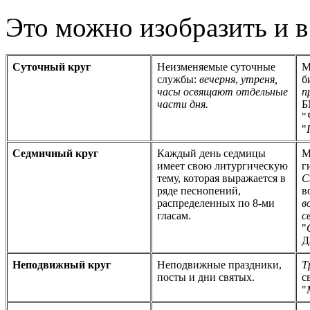
Это можно изобразить и в
Суточный круг
Неизменяемые суточные
М
службы:
вечерня
,
утреня,
часы освящают отдельные
п
части дня.
Б
"
"
Седмичный круг
Каждый день седмицы
М
имеет свою литургическую
г
тему, которая выражается в
С
ряде песнопений,
в
распределенных по 8-ми
в
гласам.
с
"
Д
Неподвижный круг
Неподвижные праздники,
Т
посты и дни святых.
с
"