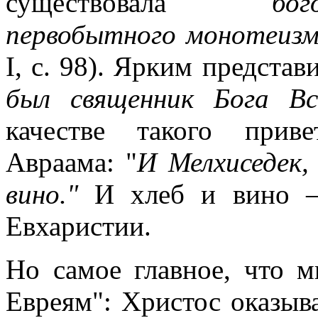
существовала "
бо
первобытного монотеиз
I, с. 98). Ярким предста
был священник Бога В
качестве такого приве
Авраама: "
И Мелхиседек,
вино."
И хлеб и вино —
Евхаристии.
Но самое главное, что 
Евреям": Христос оказыва