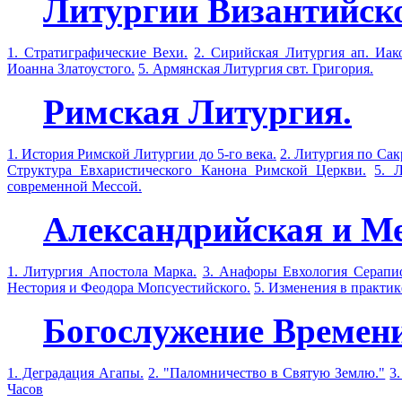
Литургии Византийско
1. Стратиграфические Вехи.
2. Сирийская Литургия ап. Иако
Иоанна Златоустого.
5. Армянская Литургия свт. Григория.
Римская Литургия.
1. История Римской Литургии до 5-го века.
2. Литургия по Сак
Структура Евхаристического Канона Римской Церкви.
5. 
современной Мессой.
Александрийская и М
1. Литургия Апостола Марка.
3. Анафоры Евхология Серапио
Нестория и Феодора Мопсуестийского.
5. Изменения в практи
Богослужение Времени
1. Деградация Агапы.
2. "Паломничество в Святую Землю."
3
Часов