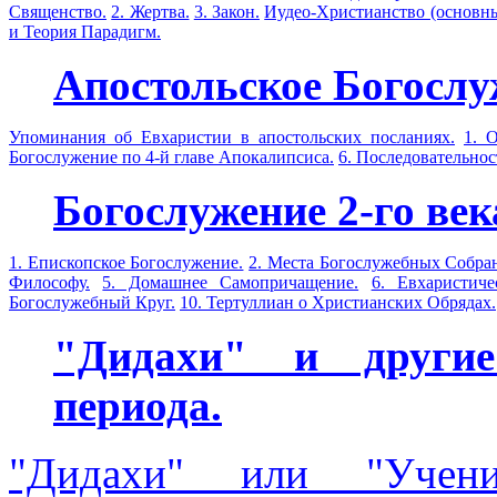
Священство.
2. Жертва.
3. Закон.
Иудео-Христианство (основны
и Теория Парадигм.
Апостольское Богослу
Упоминания об Евхаристии в апостольских посланиях.
1. О
Богослужение по 4-й главе Апокалипсиса.
6. Последовательнос
Богослужение 2-го век
1. Епископское Богослужение.
2. Места Богослужебных Собра
Философу.
5. Домашнее Самопричащение.
6. Евхаристич
Богослужебный Круг.
10. Тертуллиан о Христианских Обрядах.
"Дидахи" и другие
периода.
"Дидахи" или "Учени