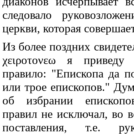
диаконов исчерпывает в
следовало руковозложе
церкви, которая совершае
Из более поздних свидете
χ
ειροτονεω
я приведу и
правило: "Епископа да п
или трое епископов." Дум
об избрании епископо
правил не исключал, во в
поставления, т.е. ру