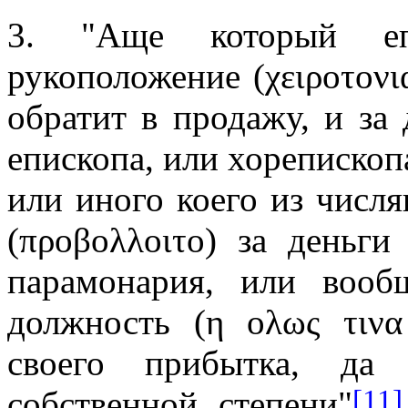
3. "Аще который еп
рукоположение (χ
ειροτονι
обратит в продажу, и за 
е
пископа, или хорепископа
или иного коего из числя
(π
ροβoλλοιτο) з
а деньги
парамонария, или вооб
должность (η
ολως τινα
своего прибытка, да
[11]
собственной степени"