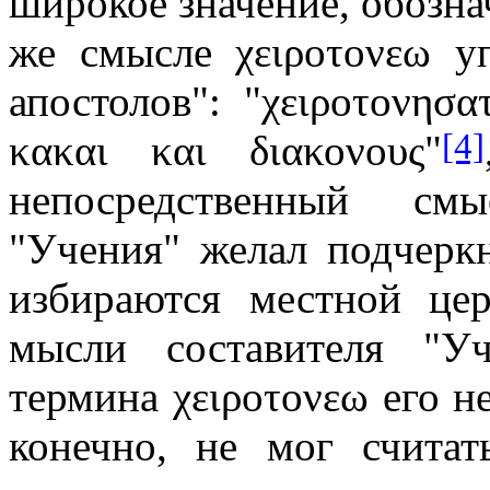
широкое значение, обознач
же смысле χ
ειροτονεω у
апостолов": "χ
ειροτονησα
[4]
κακαι και διακονους"
непосредственный смы
"Учения" желал подчерк
избираются местной це
мысли составителя "Уч
термина χ
ειροτονεω е
го н
конечно, не мог считат