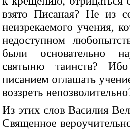
к крещению, отрицаться с
взято Писаная? Не из с
неизрекаемого учения, к
недоступном любопытст
были основательно на
святыню таинств? Иб
писанием оглашать учение
воззреть непозволительно
Из этих слов Василия Вел
Священное вероучительно