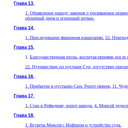
Глава 13.
1. Объявление народу законов о посвящении первен
облачный днем и огненный ночью.
Глава 14.
1. Преследование фараоном израильтян.
22. Переход
Глава 15.
1.
Благодарственная песнь, воспетая евреями после 
22. Путешествие по пустыне Сур, отсутствие пресно
Глава 16.
1. Прибытие в пустыню Син. Ропот евреев.
11. Чуд
Глава 17.
1. Стан в Рефидиме, ропот народа.
4. Моисей чудесн
Глава 18.
1. Встреча Моисея с Иофором и устройство суда.