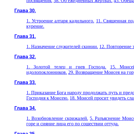
посвящения.
38. Об ежедневных жертвах.
45. Обещ
Глава 30.
1. Устроение алтаря кадильного.
11. Священная по
курение.
Глава 31.
1. Назначение служителей скинии.
12. Повторение 
Глава 32.
1. Золотой телец и гнев Господа.
15. Моисе
идолопоклонников.
29. Возвращение Моисея на гор
Глава 33.
1. Приказание Бога народу продолжать путь и пред
Господня к
Моисею.
18. Моисей просит увидеть сл
Глава 34.
1. Возобновление скрижалей.
5. Разъяснение Моис
горе и сияние лица его по сошествии оттуда.
Глава 35.