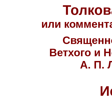
Толков
или коммента
Священн
Ветхого и 
А. П.
И