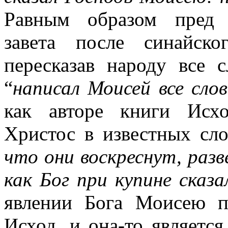
Равным образом пред 
завета после синайско
пересказав народу все 
“
написал Моисей все сло
как авторе книги Исхо
Христос в известных сло
что они воскреснут, разв
как Бог при купине сказа
явлении Бога Моисею п
Исход, и она-то является