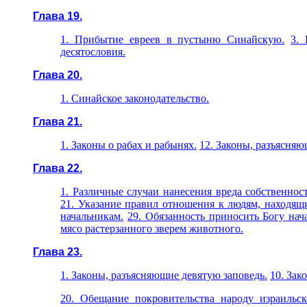
Глава 19.
1. Прибытие евреев в пустыню Синайскую.
3.
десятословия.
Глава 20.
1. Синайское законодательство.
Глава 21.
1. Законы о рабах и рабынях.
12. Законы, разъясняю
Глава 22.
1. Различные случаи нанесения вреда собственнос
21. Указание правил отношения к людям, находящ
начальникам.
29. Обязанность приносить Богу нач
мясо растерзанного зверем животного.
Глава 23.
1. Законы, разъясняющие девятую заповедь.
10. Зак
20. Обещание покровительства народу израильс