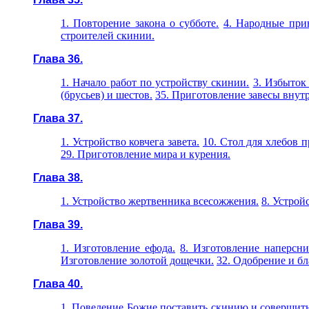
1. Повторение закона о субботе.
4. Народные при
строителей скинии.
Глава 36.
1. Начало работ по устройству скинии.
3. Избыток
(брусьев) и шестов.
35. Приготовление завесы внутр
Глава 37.
1. Устройство ковчега завета.
10. Стол для хлебов 
29. Приготовление мира и курения.
Глава 38.
1. Устройство жертвенника всесожжения.
8. Устрой
Глава 39.
1. Изготовление ефода.
8. Изготовление наперсни
Изготовление золотой дощечки.
32. Одобрение и б
Глава 40.
1. Повеление Божие поставить скинию и совершить