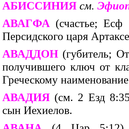
АБИССИНИЯ
см.
Эфиоп
АВАГФА
(счастье; Есф 
Персидского царя Артаксе
АВАДДОН
(губитель; От
получившего ключ от кла
Греческому наименовани
АВАДИЯ
(см. 2 Езд 8:35
сын Иехиелов.
АВАНА
(4 Цар 5:12) 