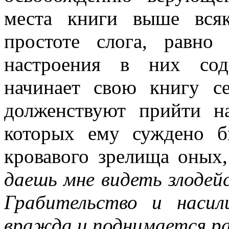
места книги выше вся
простоте слога, равно
настроения в них сод
начинает свою книгу с
долженствуют прийти н
которых ему суждено б
кровавого зрелища оных,
даешь мне видеть злодей
Грабительство и наси
вражда и поднимается р