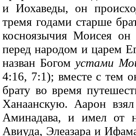
и Иохаведы, он происх
тремя годами старше бра
косноязычия Моисея он 
перед народом и царем Е
назван Богом
устами Мои
4:16, 7:1); вместе с тем
брату во время путешест
Ханаанскую. Аарон взял
Аминадава, и имел от н
Авиуда, Элеазара и Ифам