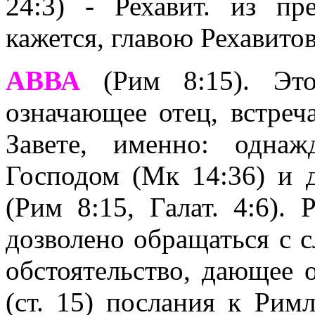
24:3) - Рехавит. из пр
кажется, главою Рехавито
АВВА
(Рим 8:15). Это 
означающее отец, встреч
Завете, именно: одна
Господом (Мк 14:36) и 
(Рим 8:15, Галат. 4:6).
дозволено обращаться с сл
обстоятельство, дающее 
(ст. 15) послания к Рим