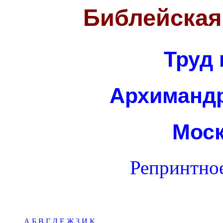
Библейская
Труд 
Архиманд
Моск
Репринтное
А
Б
В
Г
Д
Е
Ж
3
И
К