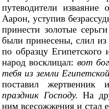
путеводители изваяние 
Аарон, уступив безрассу
принести золотые серьги
были принесены, слил из 
по образцу Египетского 
народ восклицал:
вот бо
тебя из земли Египетско
поставил жертвенник 
праздник Господу.
На дру
ним всесожжения и стал ес