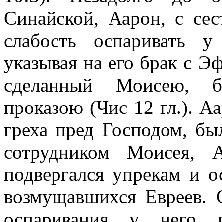
Синайской, Аарон, с се
слабость оспаривать у
указывая на его брак с Э
сделанный Моисею, б
проказою (Чис 12 гл.). А
греха пред Господом, б
сотрудником Моисея, 
подвергался упрекам и о
возмущавшихся Евреев.
оспаривания у него п