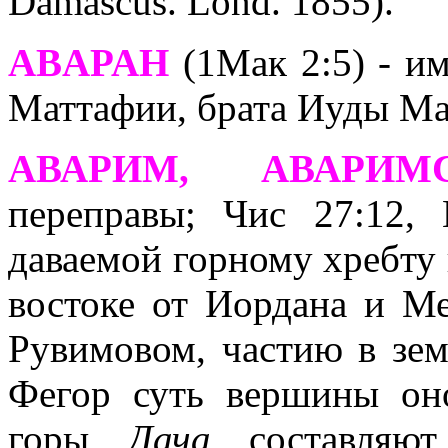
Damascus. Lond. 1855).
ABAPAH
(1Мак 2:5) - им
Маттафии, брата Иуды Ма
АВАРИМ, АВАРИ
переправы; Чис 27:12, 
даваемой горному хребту 
востоке от Иордана и Ме
Рувимовом, частию в зем
Фегор суть вершины оно
горы
Дача
составляют